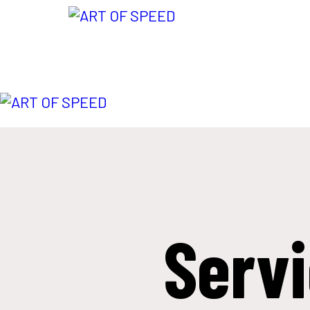
I
N
Serv