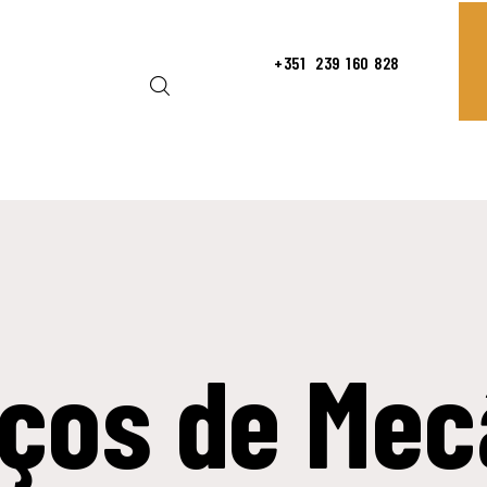
NÍCIO
+351
239 160 828
SERVIÇOS
ART OF SPEED
COMPETIÇÃO
Oficina de Mecânica Automóvel e Competição
OTÍCIAS
CONTACTOS
iços de Mec