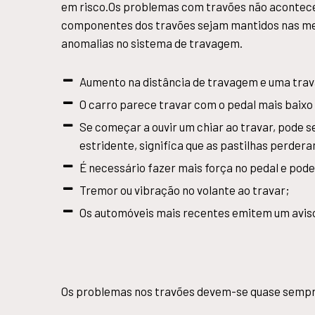
em risco.Os problemas com travões não acontecem,
componentes dos travões sejam mantidos nas mel
anomalias no sistema de travagem.
Aumento na distância de travagem e uma tra
O carro parece travar com o pedal mais baixo
Se começar a ouvir um chiar ao travar, pode se
estridente, significa que as pastilhas perdera
É necessário fazer mais força no pedal e pode
Tremor ou vibração no volante ao travar;
Os automóveis mais recentes emitem um aviso 
Os problemas nos travões devem-se quase sempr